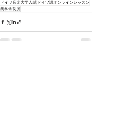
ドイツ音楽大学入試
ドイツ語オンラインレッスン
奨学金制度
すべて表示
最新記事