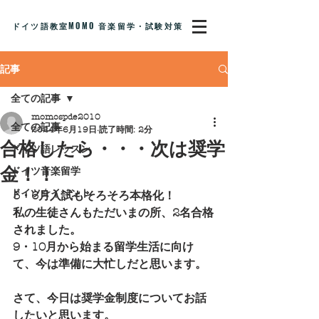
ドイツ語教室MOMO 音楽留学・試験対策
記事
全ての記事
momospde2010
全ての記事
2024年6月19日
読了時間: 2分
合格したら・・・次は奨学
ドイツ語レッスン
金！！
ドイツ音楽留学
ドイツ☆イベント
5・6月入試もそろそろ本格化！
私の生徒さんもただいまの所、2名合格
されました。
9・10月から始まる留学生活に向け
て、今は準備に大忙しだと思います。
さて、今日は奨学金制度についてお話
したいと思います。