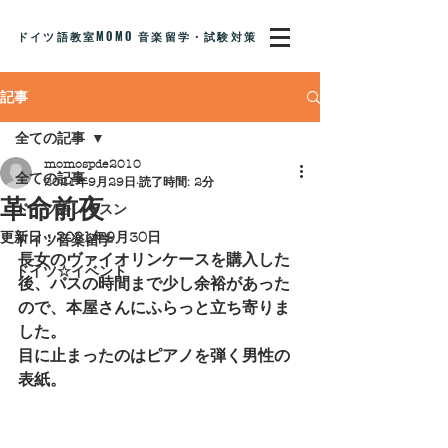
ドイツ語教室MOMO 音楽留学・試験対策
記事
全ての記事
momospde2010
全ての記事
2021年9月29日
読了時間: 2分
革命前夜
ドイツ語レッスン
更新日：
2021年9月30日
ドイツ音楽留学
長女のヴァイオリンケースを購入した
ドイツ☆イベント
後、バスの時間まで少し余裕があった
ので、本屋さんにふらっと立ち寄りま
した。
目に止まったのはピアノを弾く男性の
表紙。