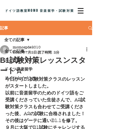
ドイツ語教室MOMO 音楽留学・試験対策
記事
全ての記事
momospde2010
全ての記事
2020年7月2日
読了時間: 2分
B1試験対策レッスンスタ
ドイツ語レッスン
ート☆
ドイツ音楽留学
ドイツ☆イベント
今日からB1試験対策クラスのレッスン
がスタートしました。
以前に音楽留学のためのドイツ語をご
受講くださっていた生徒さんで、A2試
験対策クラスも合わせてご受講くださ
った後、A2の試験に合格されました！
その後はゲーテに通いB1.1を修了。
９月に大阪でB1試験にチャレンジする