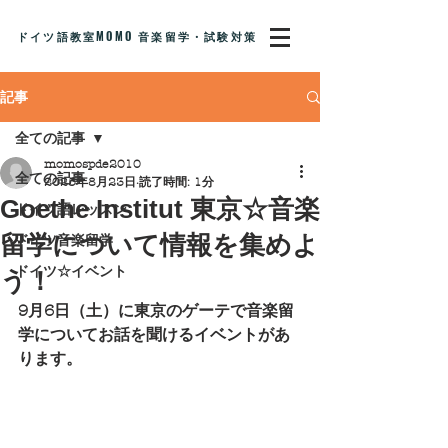
ドイツ語教室MOMO 音楽留学・試験対策
記事
全ての記事
momospde2010
全ての記事
2025年8月23日
読了時間: 1分
Goethe Institut 東京☆音楽
ドイツ語レッスン
留学について情報を集めよ
ドイツ音楽留学
ドイツ☆イベント
う！
9月6日（土）に東京のゲーテで音楽留
学についてお話を聞けるイベントがあ
ります。