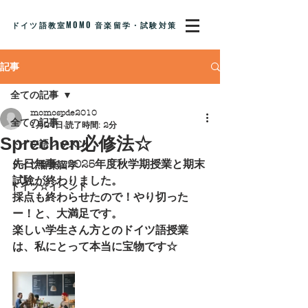
ドイツ語教室MOMO 音楽留学・試験対策
記事
全ての記事
momospde2010
全ての記事
1月24日
読了時間: 2分
Sprechen必修法☆
ドイツ語レッスン
先日無事に2025年度秋学期授業と期末
ドイツ音楽留学
試験が終わりました。
ドイツ☆イベント
採点も終わらせたので！やり切った
ー！と、大満足です。
楽しい学生さん方とのドイツ語授業
は、私にとって本当に宝物です☆