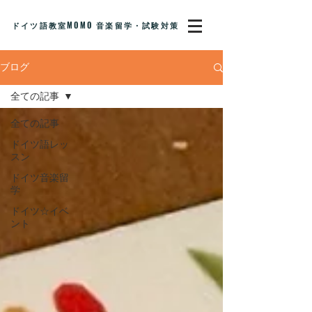
ドイツ語教室MOMO 音楽留学・試験対策
ブログ
全ての記事
全ての記事
ドイツ語レッ
スン
ドイツ音楽留
学
ドイツ☆イベ
ント